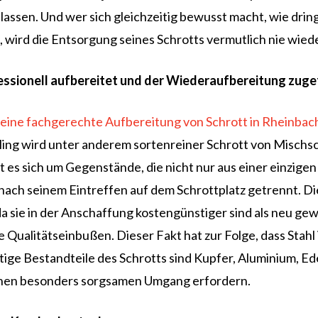
lassen. Und wer sich gleichzeitig bewusst macht, wie drin
 wird die Entsorgung seines Schrotts vermutlich nie wiede
essionell aufbereitet und der Wiederaufbereitung zuge
eine fachgerechte Aufbereitung von Schrott in Rheinbac
ling wird unter anderem sortenreiner Schrott von Mischsch
lt es sich um Gegenstände, die nicht nur aus einer einzig
ach seinem Eintreffen auf dem Schrottplatz getrennt. Die
 sie in der Anschaffung kostengünstiger sind als neu ge
ne Qualitätseinbußen. Dieser Fakt hat zur Folge, dass Sta
ige Bestandteile des Schrotts sind Kupfer, Aluminium, Ede
einen besonders sorgsamen Umgang erfordern.