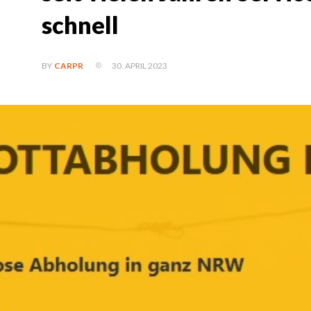
schnell
30. APRIL 2023
BY
CARPR