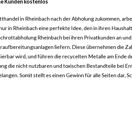
ine Kunden kostenlos
rotthandel in Rheinbach nach der Abholung zukommen, arbe
 nur in Rheinbach eine perfekte Idee, den in ihren Haushalt
chrottabholung Rheinbach bei ihren Privatkunden an und v
eraufbereitungsanlagen liefern. Diese übernehmen die Za
sierbar wird, und führen die recycelten Metalle am Ende 
 die nicht nutzbaren und toxischen Bestandteile bei Entfa
gen. Somit stellt es einen Gewinn für alle Seiten dar, Sch