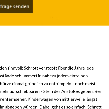
en sinnvoll: Schrott verstopft über die Jahre jede
enstände schlummert in nahezu jedem einzelnen
n Kürze einmal gründlich zu entrümpeln – doch meist
t mehr aufschiebbaren – Stein des Anstoßes geben. Bei
hrenfernseher, Kinderwagen von mittlerweile längst
lm abgeben würden. Dabei geht es so einfach, Schrott