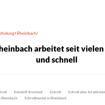
tabholung+Rheinbach/
einbach arbeitet seit vielen
und schnell
rott
Rohstoff-Kreislauf
Schrott
Schrott aller Art abhole
g Rheinbach
Schrotthandel in Rheinbach