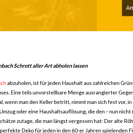
ach Schrott aller Art abholen lassen
ach
abzuholen, ist für jeden Haushalt aus zahlreichen Gründ
uses. Eine teils unvorstellbare Menge ausrangierter Geg
, wenn man den Keller betritt, nimmt man sich fest vor, i
in Umzug oder eine Haushaltsauflösung, die den – nun nich
hätze zutage, die man längst vergessen hat: Der alte Rö
erfekte Deko für jeden in den 60-er Jahren spielenden Fi