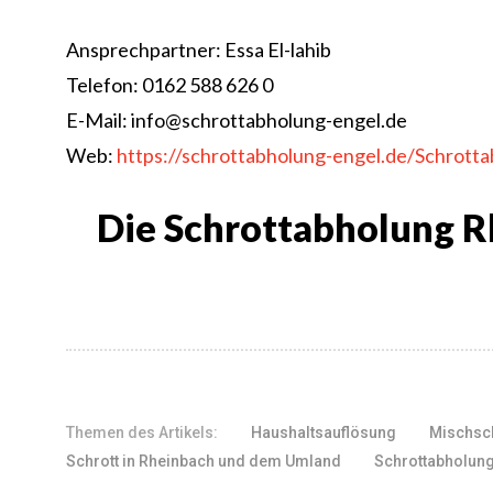
Ansprechpartner: Essa El-lahib
Telefon: 0162 588 626 0
E-Mail: info@schrottabholung-engel.de
Web:
https://schrottabholung-engel.de/Schrot
Die Schrottabholung Rh
Themen des Artikels:
Haushaltsauflösung
Mischsch
Schrott in Rheinbach und dem Umland
Schrottabholun