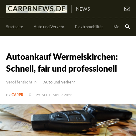
CARPRNEWS.DE
NEWS
Startseite
Auto und Verkehr
Elektromobilität
Motorsport
Autoankauf Wermelskirchen:
Schnell, fair und professionell
Veröffentlicht in:
Auto und Verkehr
29. SEPTEMBER 2023
BY
CARPR