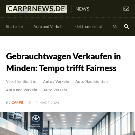
CARPRNEWS.DE
NEWS
Startseite
Auto und Verkehr
Elektromobilität
Motorsport
Gebrauchtwagen Verkaufen in
Minden: Tempo trifft Fairness
Veröffentlicht in:
Auto / Verkehr
Auto Nachrichten
Auto und Verkehr
Auto Verkehr
5. MÄRZ 2025
BY
CARPR