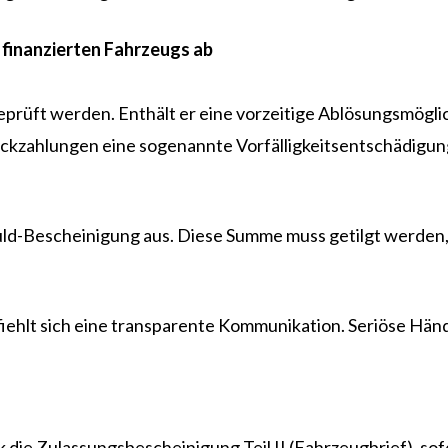
s finanzierten Fahrzeugs ab
eprüft werden. Enthält er eine vorzeitige Ablösungsmögli
ückzahlungen eine sogenannte Vorfälligkeitsentschädigun
huld-Bescheinigung aus. Diese Summe muss getilgt werden, 
ehlt sich eine transparente Kommunikation. Seriöse Händl
die Zulassungsbescheinigung Teil II (Fahrzeugbrief), sofer