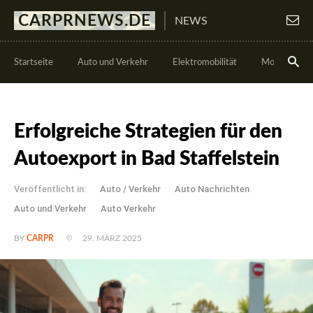
CARPRNEWS.DE
NEWS
Startseite
Auto und Verkehr
Elektromobilität
Motorsport
Erfolgreiche Strategien für den
Autoexport in Bad Staffelstein
Veröffentlicht in:
Auto / Verkehr
Auto Nachrichten
Auto und Verkehr
Auto Verkehr
29. MÄRZ 2025
BY
CARPR