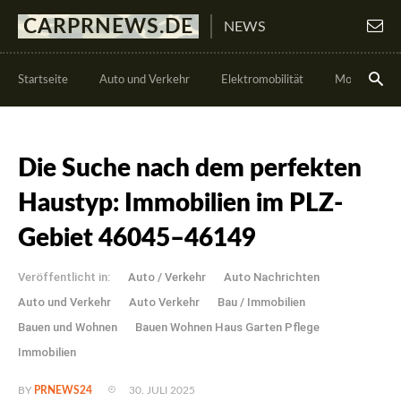
CARPRNEWS.DE
NEWS
Startseite
Auto und Verkehr
Elektromobilität
Motorsport
Die Suche nach dem perfekten
Haustyp: Immobilien im PLZ-
Gebiet 46045–46149
Veröffentlicht in:
Auto / Verkehr
Auto Nachrichten
Auto und Verkehr
Auto Verkehr
Bau / Immobilien
Bauen und Wohnen
Bauen Wohnen Haus Garten Pflege
Immobilien
30. JULI 2025
BY
PRNEWS24