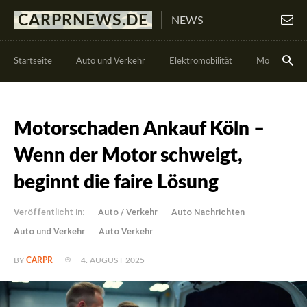
CARPRNEWS.DE
NEWS
Startseite
Auto und Verkehr
Elektromobilität
Motorsport
Motorschaden Ankauf Köln –
Wenn der Motor schweigt,
beginnt die faire Lösung
Veröffentlicht in:
Auto / Verkehr
Auto Nachrichten
Auto und Verkehr
Auto Verkehr
4. AUGUST 2025
BY
CARPR