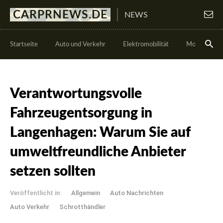
CARPRNEWS.DE
NEWS
Startseite
Auto und Verkehr
Elektromobilität
Motorsport
Verantwortungsvolle
Fahrzeugentsorgung in
Langenhagen: Warum Sie auf
umweltfreundliche Anbieter
setzen sollten
Veröffentlicht in:
Allgemein
Auto Nachrichten
Auto Verkehr
Schrotthändler