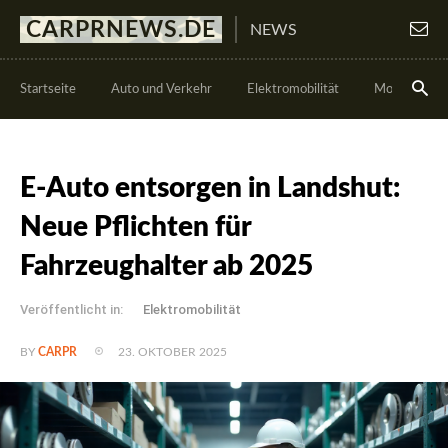
CARPRNEWS.DE
NEWS
Startseite
Auto und Verkehr
Elektromobilität
Motorsport
E-Auto entsorgen in Landshut:
Neue Pflichten für
Fahrzeughalter ab 2025
Veröffentlicht in:
Elektromobilität
23. OKTOBER 2025
BY
CARPR