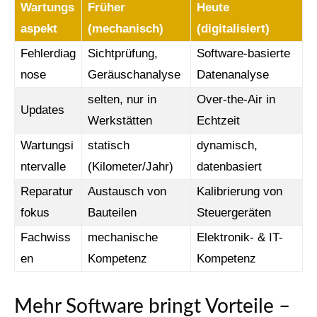
Wartungs
Früher
Heute
aspekt
(mechanisch)
(digitalisiert)
Fehlerdiag
Sichtprüfung,
Software-basierte
nose
Geräuschanalyse
Datenanalyse
selten, nur in
Over-the-Air in
Updates
Werkstätten
Echtzeit
Wartungsi
statisch
dynamisch,
ntervalle
(Kilometer/Jahr)
datenbasiert
Reparatur
Austausch von
Kalibrierung von
fokus
Bauteilen
Steuergeräten
Fachwiss
mechanische
Elektronik- & IT-
en
Kompetenz
Kompetenz
Mehr Software bringt Vorteile –