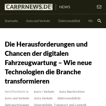
CARPRNEWS.DE
NEWS
Startseite
Auto und Verkehr
Elektromobilität
Motorsport
Die Herausforderungen und
Chancen der digitalen
Fahrzeugwartung – Wie neue
Technologien die Branche
transformieren
Veröffentlicht in:
Auto / Verkehr
Auto Nachrichten
Auto und Verkehr
Auto Verkehr
Elektromobilität
Gebrauchtwagen
Güterverkehr, Transport und Logistik