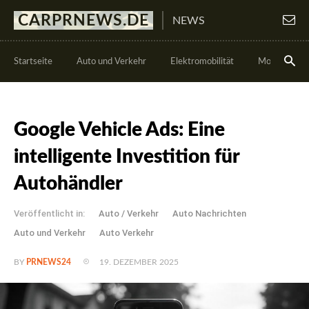
CARPRNEWS.DE
NEWS
Startseite
Auto und Verkehr
Elektromobilität
Motorsport
Google Vehicle Ads: Eine
intelligente Investition für
Autohändler
Veröffentlicht in:
Auto / Verkehr
Auto Nachrichten
Auto und Verkehr
Auto Verkehr
19. DEZEMBER 2025
BY
PRNEWS24