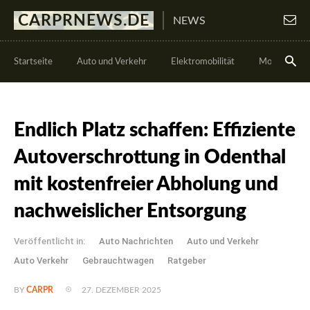
CARPRNEWS.DE
NEWS
Startseite
Auto und Verkehr
Elektromobilität
Motorsport
Endlich Platz schaffen: Effiziente
Autoverschrottung in Odenthal
mit kostenfreier Abholung und
nachweislicher Entsorgung
Veröffentlicht in:
Auto Nachrichten
Auto und Verkehr
Auto Verkehr
Gebrauchtwagen
Ratgeber
27. DEZEMBER 2025
BY
CARPR