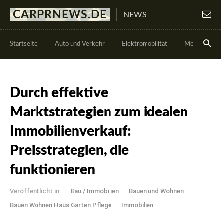
CARPRNEWS.DE
NEWS
Startseite
Auto und Verkehr
Elektromobilität
Motorsport
Durch effektive
Marktstrategien zum idealen
Immobilienverkauf:
Preisstrategien, die
funktionieren
Veröffentlicht in:
Bau / Immobilien
Bauen und Wohnen
Bauen Wohnen Haus Garten Pflege
Immobilien