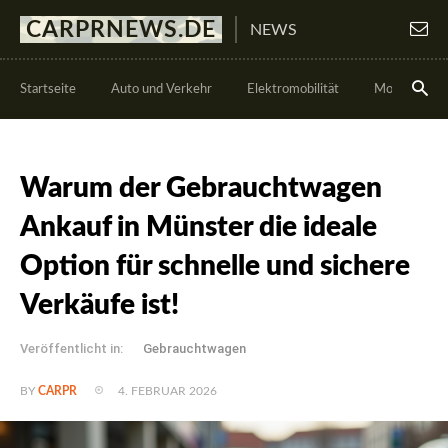
CARPRNEWS.DE
NEWS
Startseite
Auto und Verkehr
Elektromobilität
Motorsport
Warum der Gebrauchtwagen
Ankauf in Münster die ideale
Option für schnelle und sichere
Verkäufe ist!
Veröffentlicht in:
Gebrauchtwagen
4. FEBRUAR 2026
BY
CARPR