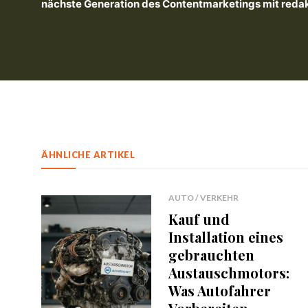
nächste Generation des Contentmarketings mit redakti
ÄHNLICHE ARTIKEL
AUTO / VERKEHR
Kauf und
Installation eines
gebrauchten
Austauschmotors:
Was Autofahrer