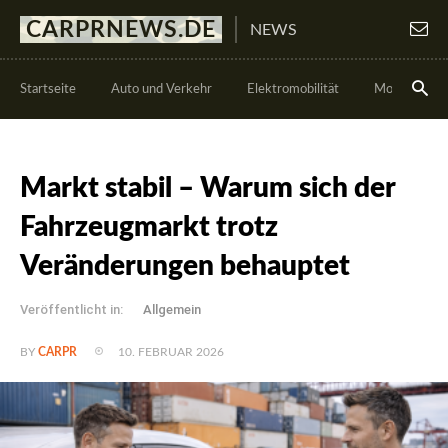
CARPRNEWS.DE
NEWS
Startseite
Auto und Verkehr
Elektromobilität
Motorsport
Markt stabil – Warum sich der
Fahrzeugmarkt trotz
Veränderungen behauptet
Veröffentlicht in:
Allgemein
10. FEBRUAR 2026
BY
CARPR