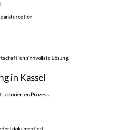
ll
paraturoption
rtschaftlich sinnvollste Lösung.
g in Kassel
strukturierten Prozess.
ndort dokumentiert.