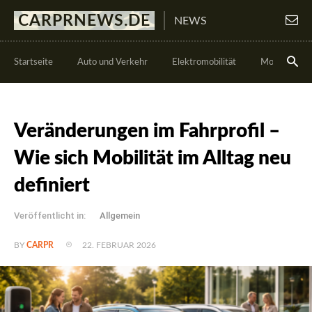
CARPRNEWS.DE
NEWS
Startseite
Auto und Verkehr
Elektromobilität
Motorsport
Veränderungen im Fahrprofil –
Wie sich Mobilität im Alltag neu
definiert
Veröffentlicht in:
Allgemein
22. FEBRUAR 2026
BY
CARPR