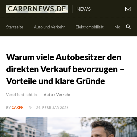
CARPRNEWS.DE
NEWS
Startseite
Auto und Verkehr
Elektromobilität
Motorsport
Warum viele Autobesitzer den
direkten Verkauf bevorzugen –
Vorteile und klare Gründe
Veröffentlicht in:
Auto / Verkehr
24. FEBRUAR 2026
BY
CARPR