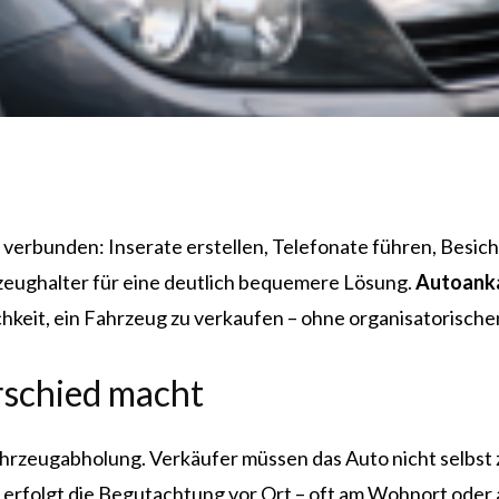
verbunden: Inserate erstellen, Telefonate führen, Besi
zeughalter für eine deutlich bequemere Lösung.
Autoanka
keit, ein Fahrzeug zu verkaufen – ohne organisatorischen
schied macht
 Fahrzeugabholung. Verkäufer müssen das Auto nicht selbs
 erfolgt die Begutachtung vor Ort – oft am Wohnort oder