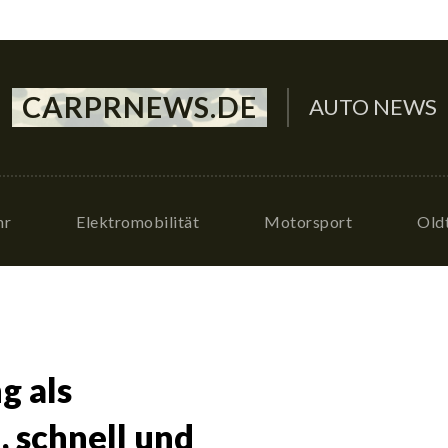
CARPRNEWS.DE
AUTO NEWS
hr
Elektromobilität
Motorsport
Old
g als
 schnell und