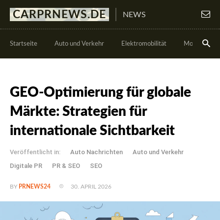
CARPRNEWS.DE
NEWS
Startseite
Auto und Verkehr
Elektromobilität
Motorsport
GEO-Optimierung für globale
Märkte: Strategien für
internationale Sichtbarkeit
Veröffentlicht in:
Auto Nachrichten
Auto und Verkehr
Digitale PR
PR & SEO
SEO
30. APRIL 2026
BY
PRNEWS24