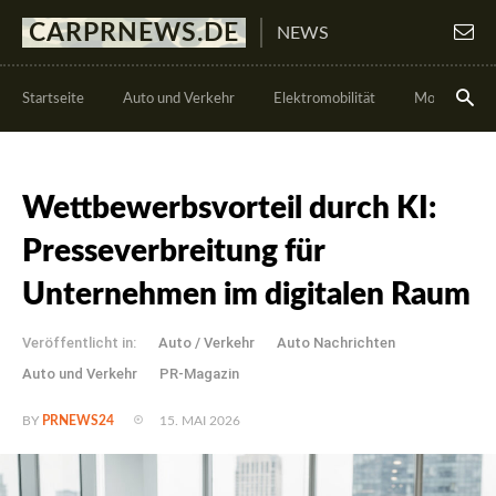
CARPRNEWS.DE
NEWS
Startseite
Auto und Verkehr
Elektromobilität
Motorsport
Wettbewerbsvorteil durch KI:
Presseverbreitung für
Unternehmen im digitalen Raum
Veröffentlicht in:
Auto / Verkehr
Auto Nachrichten
Auto und Verkehr
PR-Magazin
15. MAI 2026
BY
PRNEWS24