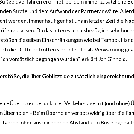
Bußgeldverfahren eröffnet, bei dem immer zusätzliche B
rohenden Strafe und dem Aufwand der Partneranwälte. All
t werden. Immer häufiger hat uns in letzter Zeit die Nach
en zu lassen. Da das Interesse diesbezüglich sehr hoch w
stößen dieselben Einschränkungen wie bei Tempo-, Handy-
urch die Dritte betroffen sind oder die als Verwarnung g
ich vorsätzlich begangen wurden“, erklärt Jan Ginhold.
Verstöße, die über Geblitzt.de zusätzlich eingereicht 
en – Überholen bei unklarer Verkehrslage mit (und ohne)
m Überholen – Beim Überholen verbotswidrig über die Fa
eifahren, ohne ausreichenden Abstand zum Bus eingehalte