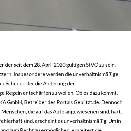
r der seit dem 28. April 2020 gültigen StVO zu sein.
tützern. Insbesondere werden die unverhältnismäßige
er Scheuer, der die Änderung der
ige Regeln entschärfen zu wollen. Ob es dazu kommt,
DUKA GmbH, Betreiber des Portals Geblitzt.de. Dennoch
 Menschen, die auf das Auto angewiesenen sind, hart.
hlerhaft sind, erscheint es unverhältnismäßig. Um in
ugang zum Recht zu ermöglichen, erweitert die