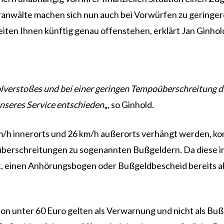
ranwälte machen sich nun auch bei Vorwürfen zu gering
eiten Ihnen künftig genau offenstehen, erklärt Jan Ginh
verstoßes und bei einer geringen Tempoüberschreitung die
unseres Service entschieden
„, so Ginhold.
m/h innerorts und 26 km/h außerorts verhängt werden, ko
überschreitungen zu sogenannten Bußgeldern. Da diese i
eit, einen Anhörungsbogen oder Bußgeldbescheid bereits 
ion unter 60 Euro gelten als Verwarnung und nicht als Bußg