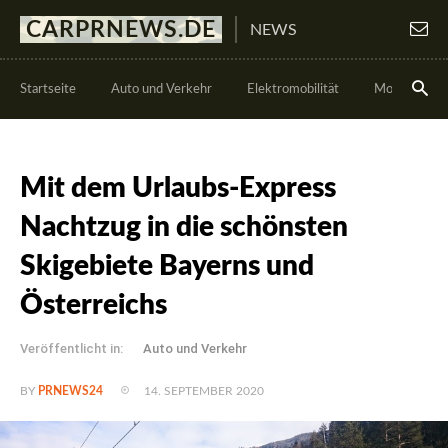
CARPRNEWS.DE
NEWS
Startseite
Auto und Verkehr
Elektromobilität
Motorsport
Mit dem Urlaubs-Express
Nachtzug in die schönsten
Skigebiete Bayerns und
Österreichs
Veröffentlicht in:
Auto und Verkehr
14. SEPTEMBER 2020
BY
PRNEWS24