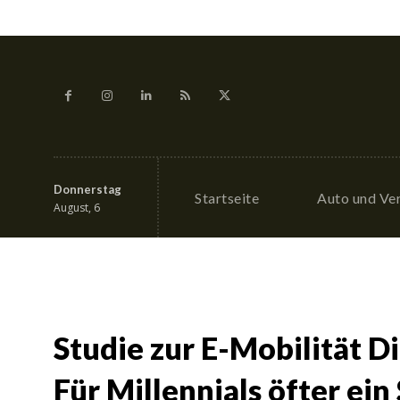
Donnerstag
Startseite
Auto und Ve
August, 6
Studie zur E-Mobilität D
Für Millennials öfter ein