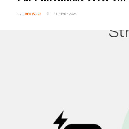
21. MÄRZ 2021
BY
PRNEWS24