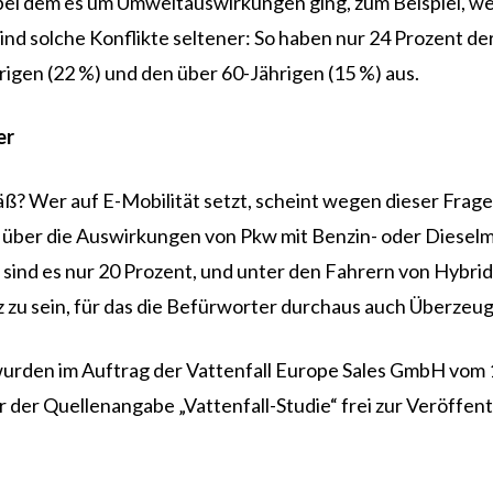
 bei dem es um Umweltauswirkungen ging, zum Beispiel, we
sind solche Konflikte seltener: So haben nur 24 Prozent der
ährigen (22 %) und den über 60-Jährigen (15 %) aus.
er
 Wer auf E-Mobilität setzt, scheint wegen dieser Frage h
 über die Auswirkungen von Pkw mit Benzin- oder Dieselm
ind es nur 20 Prozent, und unter den Fahrern von Hybrid-
zu sein, für das die Befürworter durchaus auch Überzeugu
wurden im Auftrag der Vattenfall Europe Sales GmbH vom
 der Quellenangabe „Vattenfall-Studie“ frei zur Veröffent