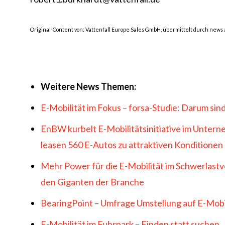
Original-Content von: Vattenfall Europe Sales GmbH, übermittelt durch news 
Weitere
News
Themen:
E-Mobilität im Fokus – forsa-Studie: Darum sin
EnBW kurbelt E-Mobilitätsinitiative im Untern
leasen 560 E-Autos zu attraktiven Konditionen
Mehr Power für die E-Mobilität im Schwerlast
den Giganten der Branche
BearingPoint – Umfrage Umstellung auf E-Mob
E-Mobilität im Fuhrpark – Finden statt suchen