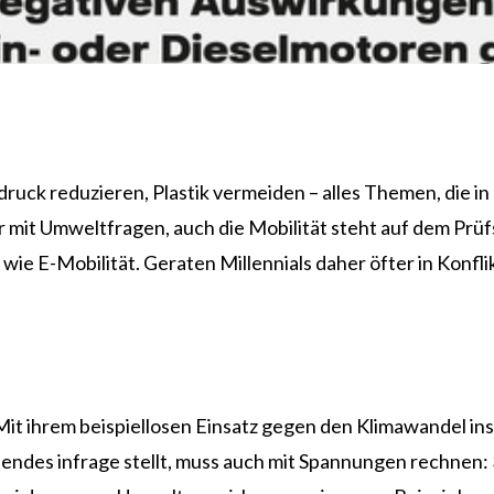
ck reduzieren, Plastik vermeiden – alles Themen, die in
r mit Umweltfragen, auch die Mobilität steht auf dem Prüf
e E-Mobilität. Geraten Millennials daher öfter in Konflik
it ihrem beispiellosen Einsatz gegen den Klimawandel ins
des infrage stellt, muss auch mit Spannungen rechnen: 3