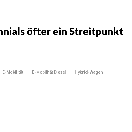
nnials öfter ein Streitpunkt
E-Mobilität
E-Mobilität Diesel
Hybrid-Wagen