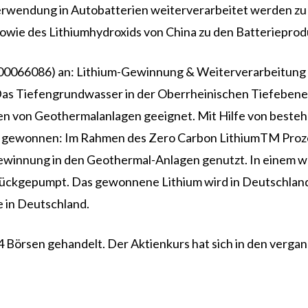
rwendung in Autobatterien weiterverarbeitet werden zu Li
 sowie des Lithiumhydroxids von China zu den Batteriepro
0066086) an: Lithium-Gewinnung & Weiterverarbeitung dor
as Tiefengrundwasser in der Oberrheinischen Tiefebene i
en von Geothermalanlagen geeignet. Mit Hilfe von best
m gewonnen: Im Rahmen des Zero Carbon LithiumTM Prozes
ewinnung in den Geothermal-Anlagen genutzt. In einem we
urückgepumpt. Das gewonnene Lithium wird in Deutschland
e in Deutschland.
4 Börsen gehandelt. Der Aktienkurs hat sich in den verg