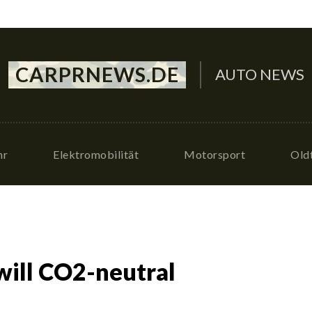
CARPRNEWS.DE
AUTO NEWS
hr
Elektromobilität
Motorsport
Old
will CO2-neutral