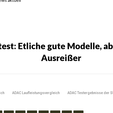
ews aktuell
st: Etliche gute Modelle, a
Ausreißer
ich
ADAC Laufleistungsvergleich
ADAC Testergebnisse der 