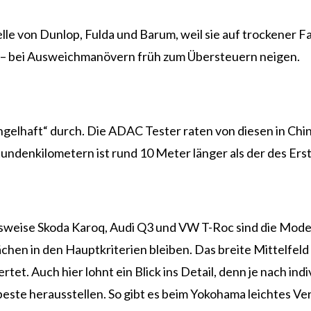
le von Dunlop, Fulda und Barum, weil sie auf trockener 
r – bei Ausweichmanövern früh zum Übersteuern neigen.
ngelhaft“ durch. Die ADAC Tester raten von diesen in Chin
denkilometern ist rund 10 Meter länger als der des Erst
lsweise Skoda Karoq, Audi Q3 und VW T-Roc sind die Mode
en in den Hauptkriterien bleiben. Das breite Mittelfeld 
. Auch hier lohnt ein Blick ins Detail, denn je nach indi
 beste herausstellen. So gibt es beim Yokohama leichtes 