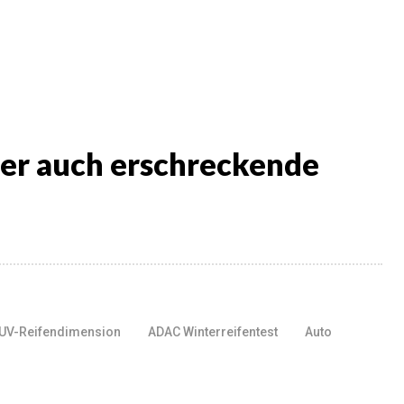
ber auch erschreckende
SUV-Reifendimension
ADAC Winterreifentest
Auto