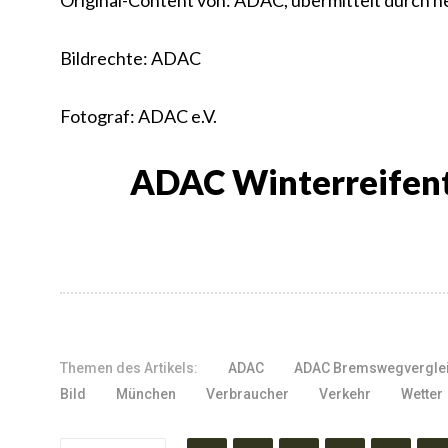
Original-Content von: ADAC, übermittelt durch n
Bildrechte: ADAC
Fotograf: ADAC e.V.
ADAC Winterreifente
Themen des Artikels:
ADAC
ADAC Bremswegvergle
Bild
München
Verbraucher
Verkehr
Wetter