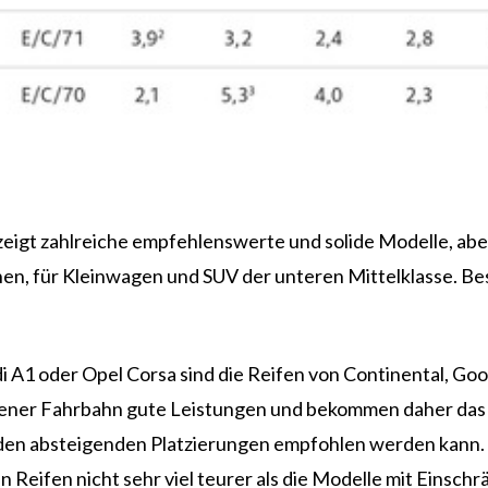
igt zahlreiche empfehlenswerte und solide Modelle, abe
en, für Kleinwagen und SUV der unteren Mittelklasse. B
i A1 oder Opel Corsa sind die Reifen von Continental, G
ener Fahrbahn gute Leistungen und bekommen daher das ADA
en absteigenden Platzierungen empfohlen werden kann. Hi
n Reifen nicht sehr viel teurer als die Modelle mit Einsch