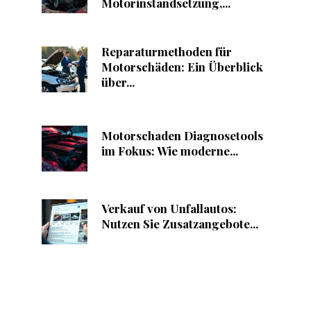
Motorinstandsetzung,...
Reparaturmethoden für
Motorschäden: Ein Überblick
über...
Motorschaden Diagnosetools
im Fokus: Wie moderne...
Verkauf von Unfallautos:
Nutzen Sie Zusatzangebote...